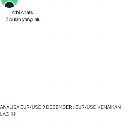
Arbi
Analis
7 bulan yang lalu
ANALISA EUR/USD 9 DESEMBER : EUR/USD KENAIKAN
LAGI!!?