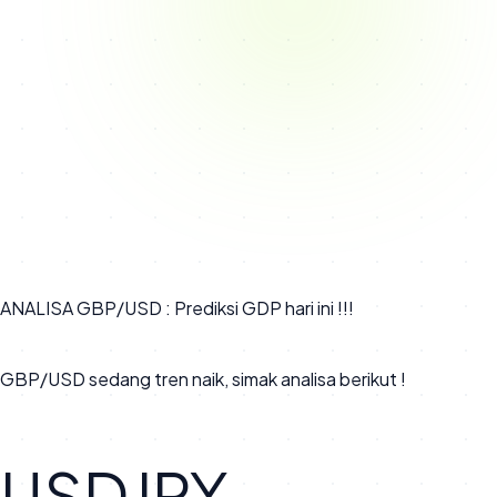
ANALISA GBP/USD : Prediksi GDP hari ini !!!
GBP/USD sedang tren naik, simak analisa berikut !
USDJPY