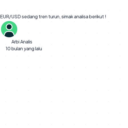
EUR/USD sedang tren turun, simak analisa berikut !
Arbi
Analis
10 bulan yang lalu