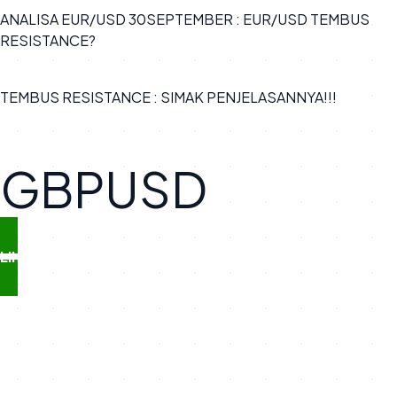
ANALISA EUR/USD 30SEPTEMBER : EUR/USD TEMBUS
RESISTANCE?
TEMBUS RESISTANCE : SIMAK PENJELASANNYA!!!
GBPUSD
Lihat Semua Analisa