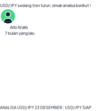
USD/JPY sedang tren turun, simak analisa berikut !
Arbi
Analis
7 bulan yang lalu
ANALISA USD/JPY 23 DESEMBER : USD/JPY SIAP