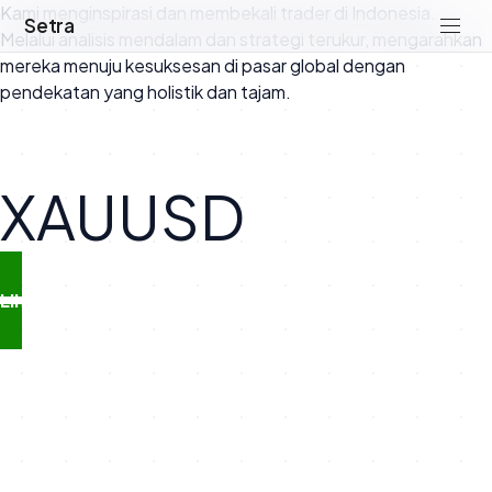
Kami menginspirasi dan membekali trader di Indonesia.
Setra
Melalui analisis mendalam dan strategi terukur, mengarahkan
mereka menuju kesuksesan di pasar global dengan
pendekatan yang holistik dan tajam.
XAUUSD
Lihat Semua Analisa