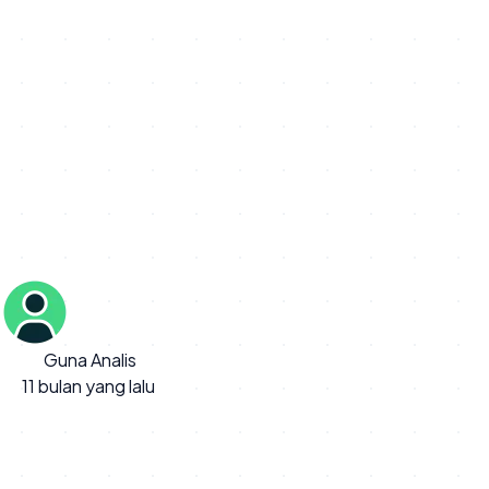
Guna
Analis
11 bulan yang lalu