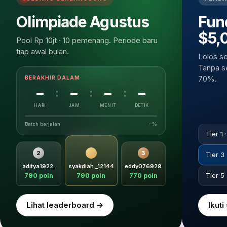
Olimpiade
Agustus
Fun
$5,
Pool Rp 10jt · 10 pemenang. Periode baru
tiap awal bulan.
Lolos se
Tanpa se
70%.
BERAKHIR DALAM
–
–
–
–
:
:
:
HARI
JAM
MENIT
DETIK
Batch berjalan
–%
Tier 1 
2
1
3
Tier 3
aditya1922.
syakdiah._12144
eddy076929
Tier 5 
790 poin
790 poin
770 poin
Lihat leaderboard →
Ikuti