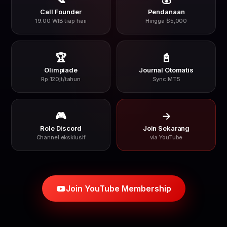
Call Founder
Pendanaan
19.00 WIB tiap hari
Hingga $5,000
🏆
📓
Olimpiade
Journal Otomatis
Rp 120jt/tahun
Sync MT5
🎮
→
Role Discord
Join Sekarang
Channel eksklusif
via YouTube
Join YouTube Membership