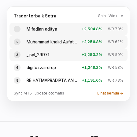
Trader terbaik Setra
Gain · Win rate
M fadlan aditya
+2,594.8%
WR 70%
1
Muhammad khalid Aufathoriq
+2,256.8%
WR 61%
2
_jsyl_29971
+1,253.2%
WR 50%
3
digifuzzairdrop
+1,249.2%
WR 58%
4
RE HATMAPRADIPTA ANBIYAA
+1,191.6%
WR 73%
5
Sync MT5 · update otomatis
Lihat semua