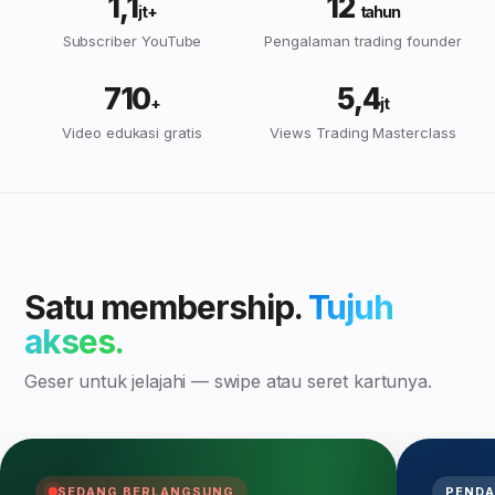
1,1
12
jt+
tahun
Subscriber YouTube
Pengalaman trading founder
710
5,4
+
jt
Video edukasi gratis
Views Trading Masterclass
Satu membership.
Tujuh
akses.
Geser untuk jelajahi — swipe atau seret kartunya.
SEDANG BERLANGSUNG
PEND