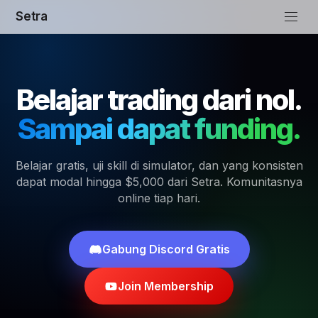
Setra
ol.
Gratis · tanpa setor modal
ng.
Pendanaan hingg
nsisten
Rp 80 juta.
tasnya
Lolos seleksi skill di simulator, dapat modal tr
dari Setra — gratis, tanpa setor modal pribadi. 
share hingga 70%.
Ikuti Pendanaan
Lihat tahap selek