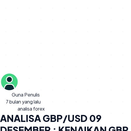
Guna
Penulis
7 bulan yang lalu
analisa forex
ANALISA GBP/USD 09
DESEMBER : KENAIKAN GBP