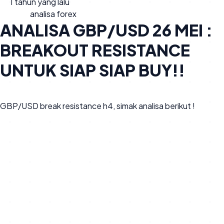
1 tahun yang lalu
analisa forex
ANALISA GBP/USD 26 MEI :
BREAKOUT RESISTANCE
UNTUK SIAP SIAP BUY!!
GBP/USD break resistance h4, simak analisa berikut !