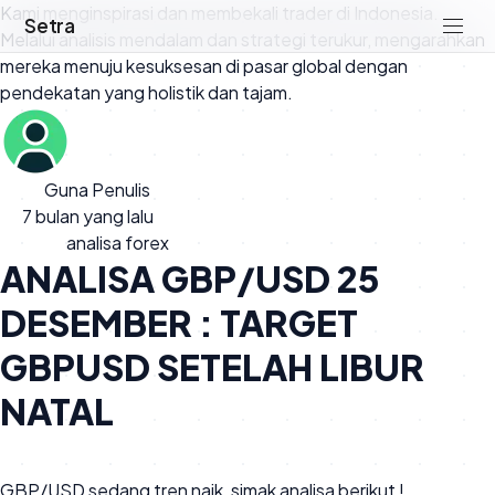
Kami menginspirasi dan membekali trader di Indonesia.
Setra
Melalui analisis mendalam dan strategi terukur, mengarahkan
mereka menuju kesuksesan di pasar global dengan
pendekatan yang holistik dan tajam.
Guna
Penulis
7 bulan yang lalu
analisa forex
ANALISA GBP/USD 25
DESEMBER : TARGET
GBPUSD SETELAH LIBUR
NATAL
GBP/USD sedang tren naik, simak analisa berikut !