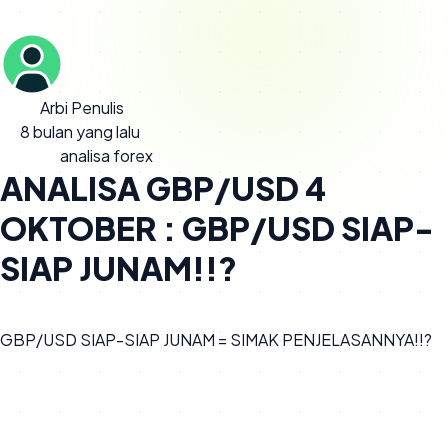
Arbi
Penulis
8 bulan yang lalu
analisa forex
ANALISA GBP/USD 4
OKTOBER : GBP/USD SIAP-
SIAP JUNAM!!?
GBP/USD SIAP-SIAP JUNAM = SIMAK PENJELASANNYA!!?