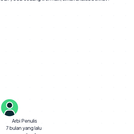
Arbi
Penulis
7 bulan yang lalu