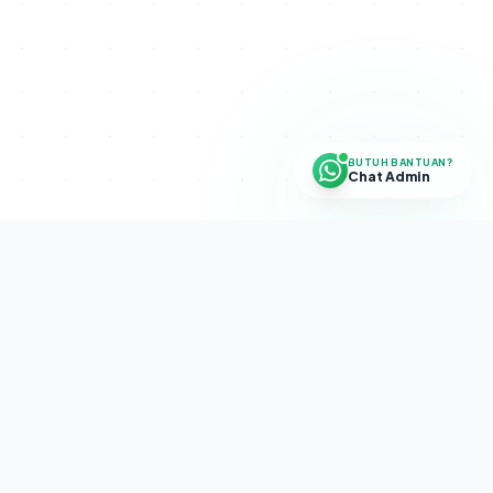
BUTUH BANTUAN?
Chat Admin
Disclaimer.
SETRA CAPITAL PROGRAM adalah program internal
perusahaan. Bukan investasi, bukan pengelolaan dana publik, dan
tidak menghimpun dana masyarakat. Tidak ada jaminan profit.
Diselenggarakan oleh
PT Sekolah Trading Indonesia
(NIB:
2107250050831).
Disclaimer
·
Terms & Conditions
·
Risk
Disclosure
Copyright © 2026 Setra. Semua hak dilindungi.