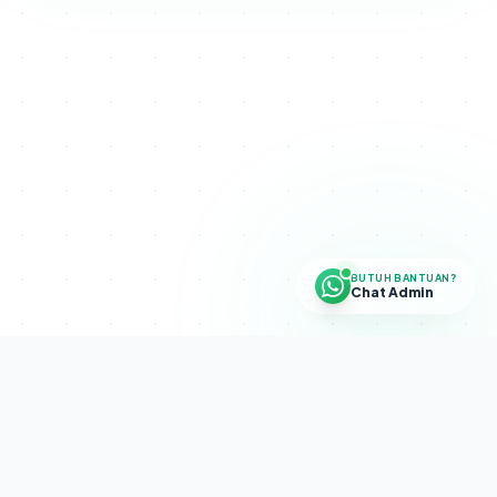
BUTUH BANTUAN?
Chat Admin
Disclaimer.
SETRA CAPITAL PROGRAM adalah program internal
perusahaan. Bukan investasi, bukan pengelolaan dana publik, dan
tidak menghimpun dana masyarakat. Tidak ada jaminan profit.
Diselenggarakan oleh
PT Sekolah Trading Indonesia
(NIB:
2107250050831).
Disclaimer
·
Terms & Conditions
·
Risk